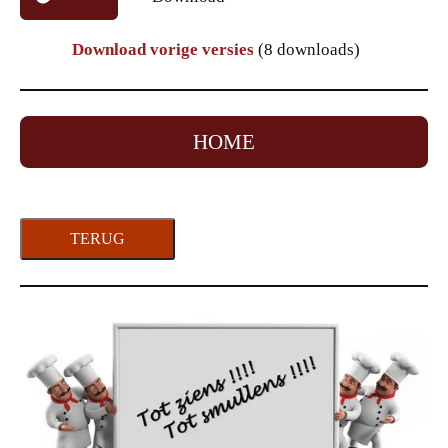
Download vorige versies
(8 downloads)
HOME
TERUG