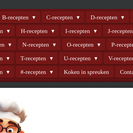
B-recepten
C-recepten
D-recepten
en
H-recepten
I-recepten
J-recepte
ten
N-recepten
O-recepten
P-recep
en
T-recepten
U-recepten
V-recept
en
#-recepten
Koken in spreuken
Cont