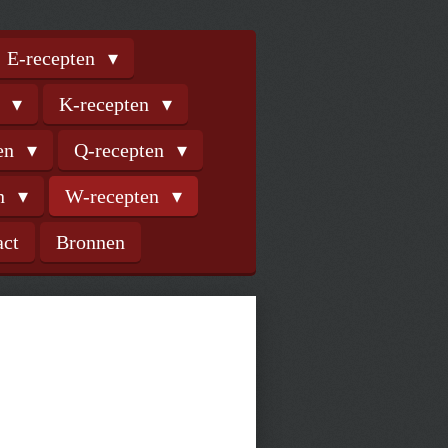
E-recepten
n
K-recepten
ten
Q-recepten
en
W-recepten
act
Bronnen