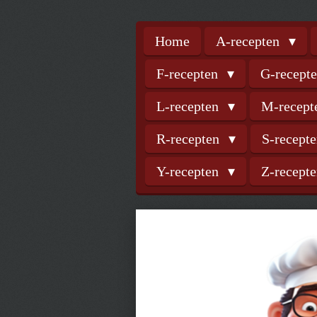
Home
A-recepten
F-recepten
G-recept
L-recepten
M-recep
R-recepten
S-recept
Y-recepten
Z-recept