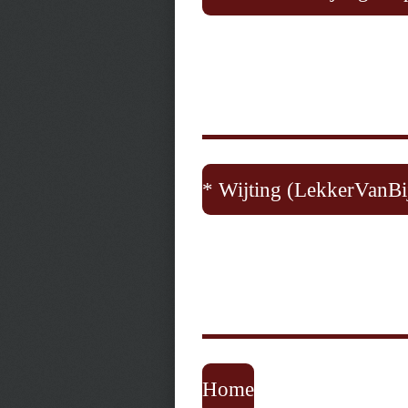
* Wijting (LekkerVanBi
Home