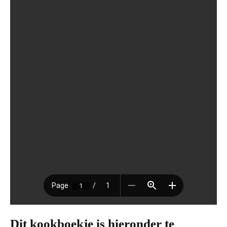
Dit kookboekje is hieronder te