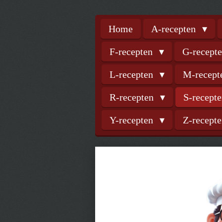
Home
A-recepten
F-recepten
G-recept
L-recepten
M-recep
R-recepten
S-recept
Y-recepten
Z-recept