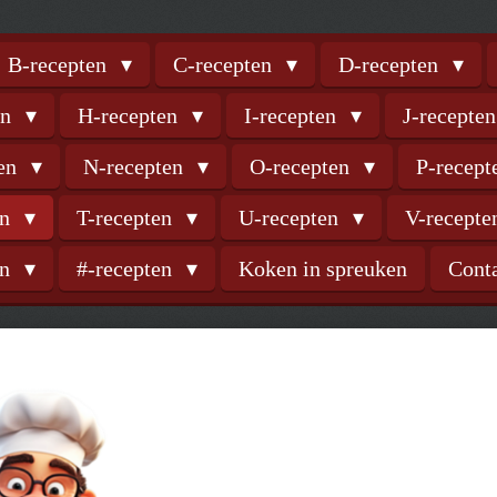
B-recepten
C-recepten
D-recepten
en
H-recepten
I-recepten
J-recepte
ten
N-recepten
O-recepten
P-recep
en
T-recepten
U-recepten
V-recept
en
#-recepten
Koken in spreuken
Cont