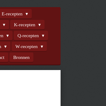
E-recepten
n
K-recepten
ten
Q-recepten
en
W-recepten
act
Bronnen