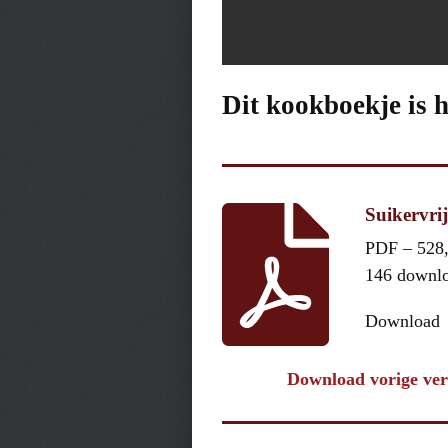
Dit kookboekje is 
Suikervr
PDF – 528
146 downl
Download
Download vorige ver