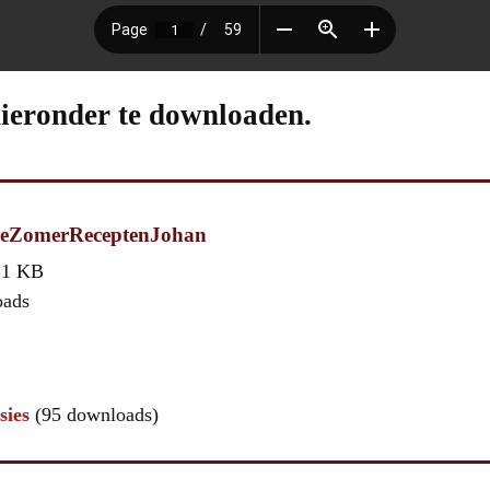
hieronder te downloaden.
ijeZomerReceptenJohan
,1 KB
oads
sies
(95 downloads)