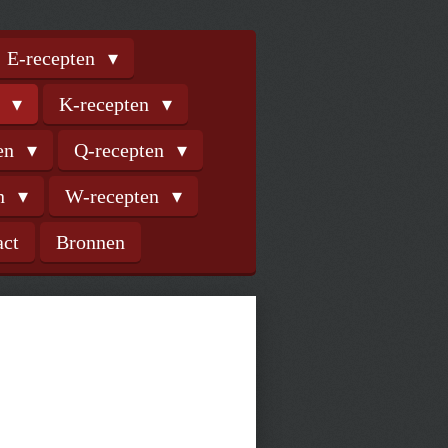
E-recepten
n
K-recepten
ten
Q-recepten
en
W-recepten
act
Bronnen