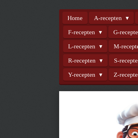
Home
A-recepten
F-recepten
G-recept
L-recepten
M-recep
R-recepten
S-recept
Y-recepten
Z-recept