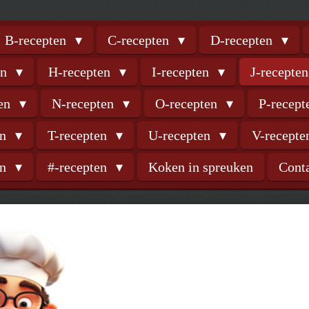
B-recepten
C-recepten
D-recepten
en
H-recepten
I-recepten
J-recepte
ten
N-recepten
O-recepten
P-recep
en
T-recepten
U-recepten
V-recept
en
#-recepten
Koken in spreuken
Cont