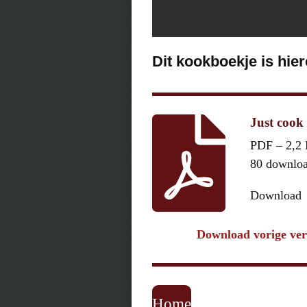
Dit kookboekje is hie
Just cook 
PDF – 2,2
80 downlo
Download
Download vorige ver
Home