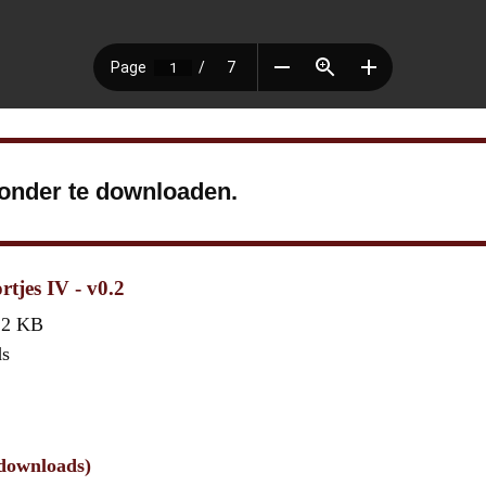
ronder te downloaden.
tjes IV - v0.2
,2 KB
ds
 downloads)