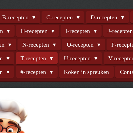
B-recepten
C-recepten
D-recepten
en
H-recepten
I-recepten
J-recepte
ten
N-recepten
O-recepten
P-recep
en
T-recepten
U-recepten
V-recept
en
#-recepten
Koken in spreuken
Cont