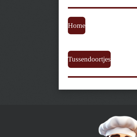
Home
Tussendoortjes