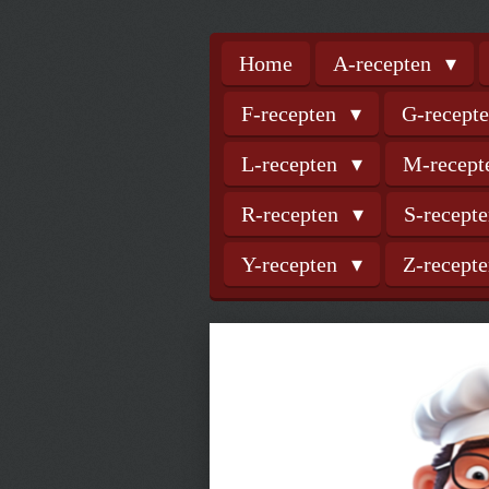
Home
A-recepten
F-recepten
G-recept
L-recepten
M-recep
R-recepten
S-recept
Y-recepten
Z-recept