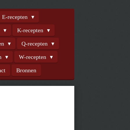
E-recepten
n
K-recepten
ten
Q-recepten
en
W-recepten
act
Bronnen