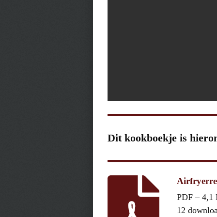
Dit kookboekje is hiero
Airfryerr
PDF – 4,1
12 downlo