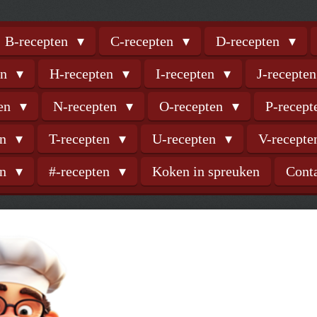
B-recepten
C-recepten
D-recepten
en
H-recepten
I-recepten
J-recepte
ten
N-recepten
O-recepten
P-recep
en
T-recepten
U-recepten
V-recept
en
#-recepten
Koken in spreuken
Cont