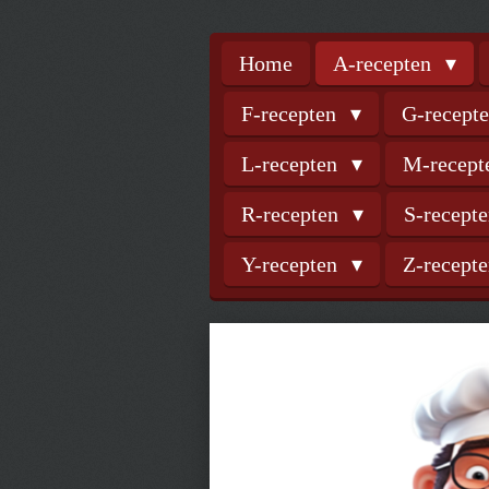
Home
A-recepten
F-recepten
G-recept
L-recepten
M-recep
R-recepten
S-recept
Y-recepten
Z-recept