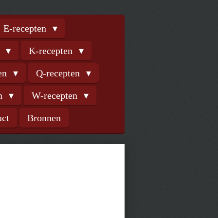
E-recepten
n
K-recepten
ten
Q-recepten
en
W-recepten
act
Bronnen