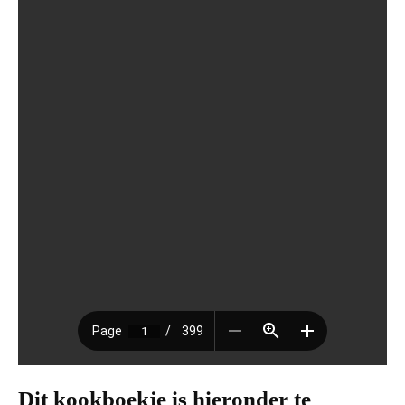
Dit kookboekje is hieronder te