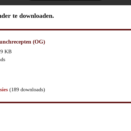
nder te downloaden.
unchrecepten (OG)
,9 KB
ads
sies
(189 downloads)