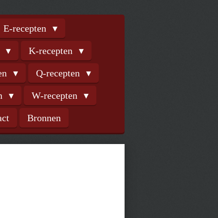
E-recepten
n
K-recepten
ten
Q-recepten
en
W-recepten
act
Bronnen