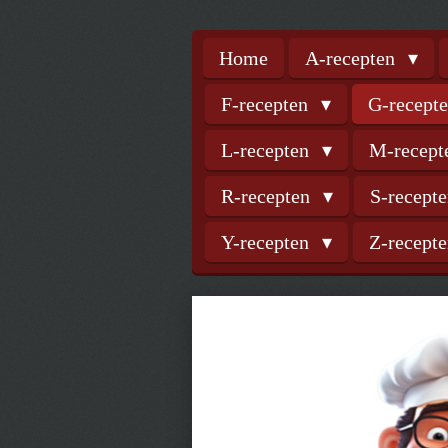
Home
A-recepten
F-recepten
G-recept
L-recepten
M-recep
R-recepten
S-recept
Y-recepten
Z-recept