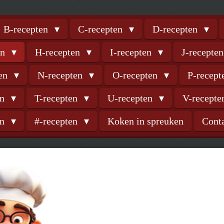
B-recepten
C-recepten
D-recepten
en
H-recepten
I-recepten
J-recepte
ten
N-recepten
O-recepten
P-recep
en
T-recepten
U-recepten
V-recept
en
#-recepten
Koken in spreuken
Cont