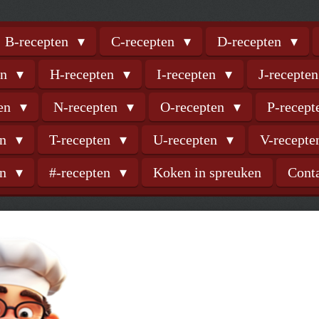
B-recepten
C-recepten
D-recepten
en
H-recepten
I-recepten
J-recepte
ten
N-recepten
O-recepten
P-recep
en
T-recepten
U-recepten
V-recept
en
#-recepten
Koken in spreuken
Cont