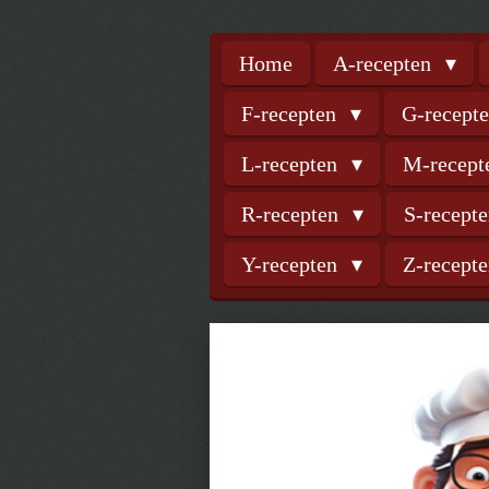
Home
A-recepten
F-recepten
G-recept
L-recepten
M-recep
R-recepten
S-recept
Y-recepten
Z-recept