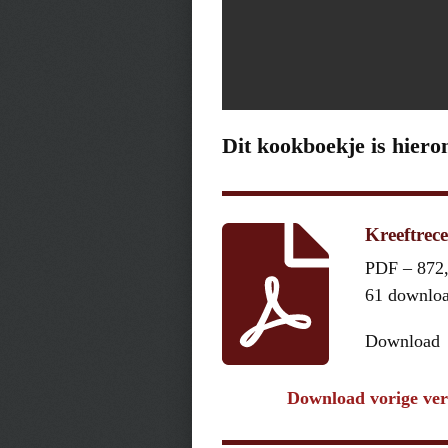
Dit kookboekje is hiero
Kreeftrece
PDF – 872
61 downlo
Download
Download vorige ver