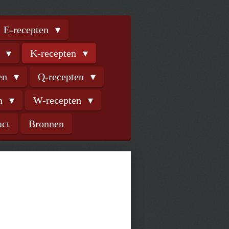
E-recepten
n
K-recepten
ten
Q-recepten
en
W-recepten
act
Bronnen