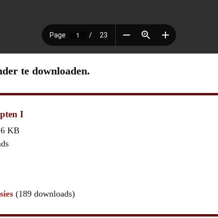
nder te downloaden.
pten I
,6 KB
ads
sies
(189 downloads)