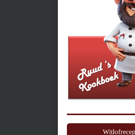
Witlofrecep