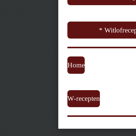
* Witlofrecep
Home
W-recepten