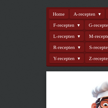
Home
A-recepten
F-recepten
G-recept
L-recepten
M-recep
R-recepten
S-recept
Y-recepten
Z-recept