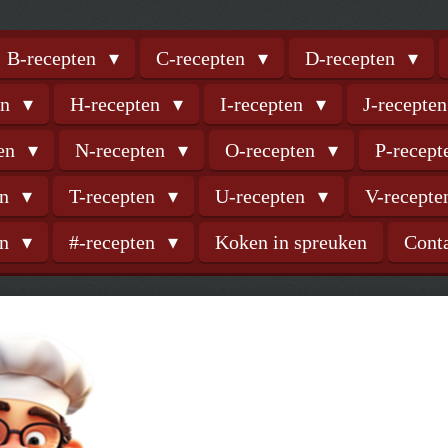
B-recepten
C-recepten
D-recepten
en
H-recepten
I-recepten
J-recepte
ten
N-recepten
O-recepten
P-recep
en
T-recepten
U-recepten
V-recept
en
#-recepten
Koken in spreuken
Cont