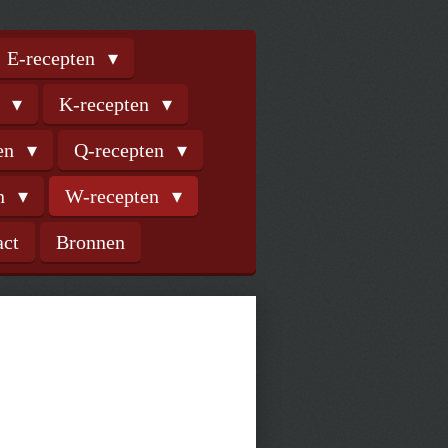
E-recepten
n
K-recepten
ten
Q-recepten
en
W-recepten
act
Bronnen