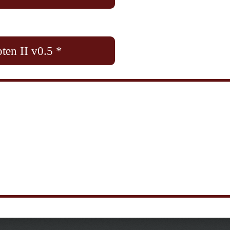
ten II v0.5 *