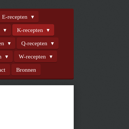
E-recepten
n
K-recepten
ten
Q-recepten
en
W-recepten
act
Bronnen