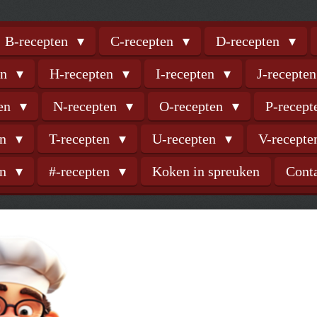
B-recepten
C-recepten
D-recepten
en
H-recepten
I-recepten
J-recepte
ten
N-recepten
O-recepten
P-recep
en
T-recepten
U-recepten
V-recept
en
#-recepten
Koken in spreuken
Cont