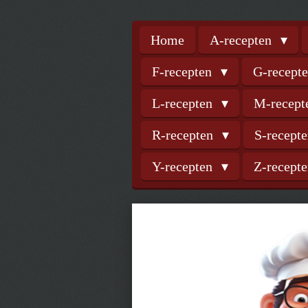
Home
A-recepten
F-recepten
G-recept
L-recepten
M-recep
R-recepten
S-recept
Y-recepten
Z-recept