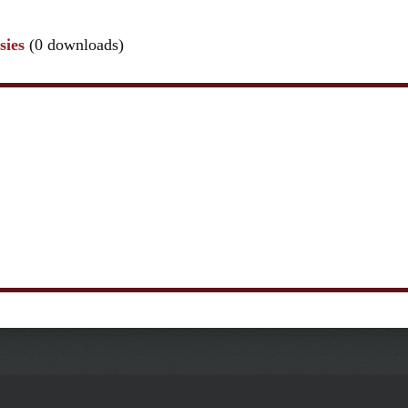
sies
(0 downloads)