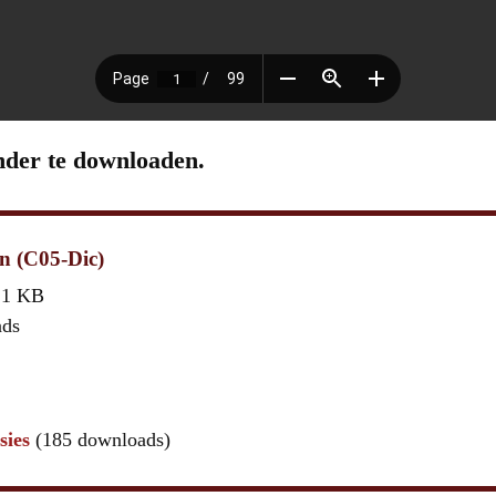
nder te downloaden.
en (C05-Dic)
,1 KB
ads
sies
(185 downloads)