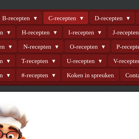
B-recepten
C-recepten
D-recepten
en
H-recepten
I-recepten
J-recepte
ten
N-recepten
O-recepten
P-recep
en
T-recepten
U-recepten
V-recept
en
#-recepten
Koken in spreuken
Cont