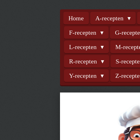
Home
A-recepten
F-recepten
G-recept
L-recepten
M-recep
R-recepten
S-recept
Y-recepten
Z-recept