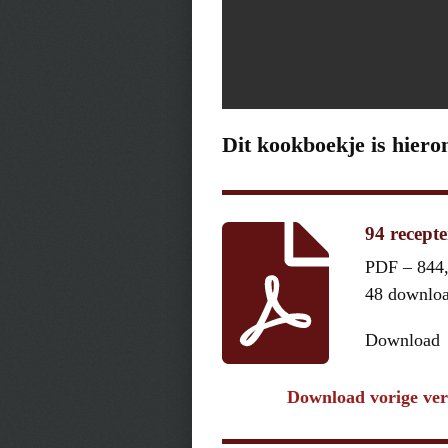
Dit kookboekje is hiero
94 recept
PDF – 844
48 downlo
Download
Download vorige ver