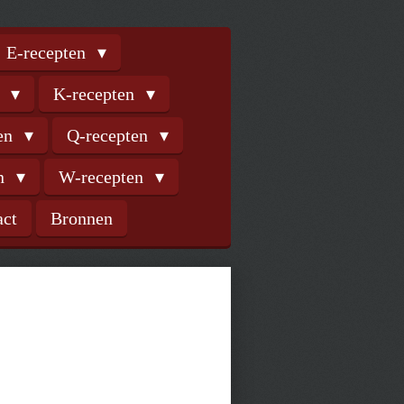
E-recepten
n
K-recepten
ten
Q-recepten
en
W-recepten
act
Bronnen