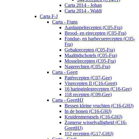
Carta 2014 - Johan
Carta 2014 - Waldi
Carta F-J
Carta - Frans
Aardappelrecepten (C05-Fra)
Brood- en eirecepten (C05-Fra)
Fondue- en barbecuerecepten (C05-
Fra)
Gebakrecepten (C05-Fra)
Maaltijdschotels (C05-Fra)
Mosselrecepten (C05-Fra)
Nagerechten (C05-Fra)
Carta - Geert
Patérecepten (C07-Gee)
Visrecepten II (C16-Geert)
16 haringinlegrecepten (C16-Gee)
118 recepten (C09-Gee)
Carta - GeertHJ
Bessen kleine vruchten (C16-GHJ)
In de bonen (C16-GHJ)
Kruidenmengsels (C16-GHJ)
Zomerse wisselvalligheid (C16-
GeertHJ)
112 recepten (G17-GHJ)