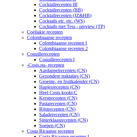
Cocktailrecepten III
Cocktailrecepten (BB)
Cocktailrecepten (JZ&HB)
Cocktails etc. etc. (WS)
Cocktails met Tess - preview (TP)
Coeliakie recepten
Colombiaanse recepten
Colombiaanse recepten I
Colombiaanse recepten 2
Coquillerecepten
Coquillerecepten I
-Cosis.nu- recepten
Aardappelrecepten (CN)
Gezondere traktaties (CN)
Groente- en fruitkalender (CN)
Hapjesrecepten (CN)
Heel Cosis kookt-C
Kerstrecepten (CN)
Pastarecepten (CN)
Rijstrecepten (CN)
Saladerecepten (CN)
Sinterklaasrecepten (CN)
Soepen (CN)
Costa Ricaanse recepten
Costa Ricaanse recepten I