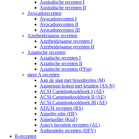
Australische recepten I
Australische recepten II
Avocadorecepten
Avocadorecepten I
Avocadorecepten II
Avocadorecepten III
Azerbeidzjaanse recepten
Azerbeidzjaanse recepten I
Azerbeidzjaanse recepten II
Aziatische recepten
Aziatische recepten I
Aziatische recepten II
Aziatische recepten (FFm)
meer A-recepten
Aan de slag met broodrestjes (M)
Aangepast koken met kruiden (AS-N)
ACSI Campingkookboek I (AE)
ACSI Campingkookboek II (AE)
ACSI Campingkookboek III (AE)
ADUH recepten (RS)
Appeltje eitje (DF)
Appenzeller (KuZ)
Arno's favoriete recepten (AL)
Authentieke recepten (DFV)
B-recepten