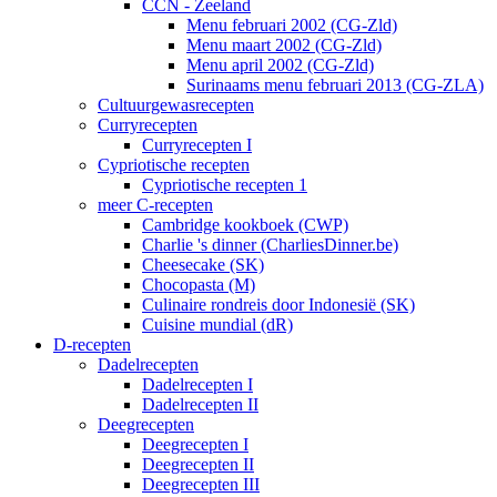
CCN - Zeeland
Menu februari 2002 (CG-Zld)
Menu maart 2002 (CG-Zld)
Menu april 2002 (CG-Zld)
Surinaams menu februari 2013 (CG-ZLA)
Cultuurgewasrecepten
Curryrecepten
Curryrecepten I
Cypriotische recepten
Cypriotische recepten 1
meer C-recepten
Cambridge kookboek (CWP)
Charlie 's dinner (CharliesDinner.be)
Cheesecake (SK)
Chocopasta (M)
Culinaire rondreis door Indonesië (SK)
Cuisine mundial (dR)
D-recepten
Dadelrecepten
Dadelrecepten I
Dadelrecepten II
Deegrecepten
Deegrecepten I
Deegrecepten II
Deegrecepten III