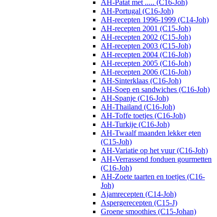
AH-Patat met ..... (C16-Joh)
AH-Portugal (C16-Joh)
AH-recepten 1996-1999 (C14-Joh)
AH-recepten 2001 (C15-Joh)
AH-recepten 2002 (C15-Joh)
AH-recepten 2003 (C15-Joh)
AH-recepten 2004 (C16-Joh)
AH-recepten 2005 (C16-Joh)
AH-recepten 2006 (C16-Joh)
AH-Sinterklaas (C16-Joh)
AH-Soep en sandwiches (C16-Joh)
AH-Spanje (C16-Joh)
AH-Thailand (C16-Joh)
AH-Toffe toetjes (C16-Joh)
AH-Turkije (C16-Joh)
AH-Twaalf maanden lekker eten
(C15-Joh)
AH-Variatie op het vuur (C16-Joh)
AH-Verrassend fonduen gourmetten
(C16-Joh)
AH-Zoete taarten en toetjes (C16-
Joh)
Ajamrecepten (C14-Joh)
Aspergerecepten (C15-J)
Groene smoothies (C15-Johan)