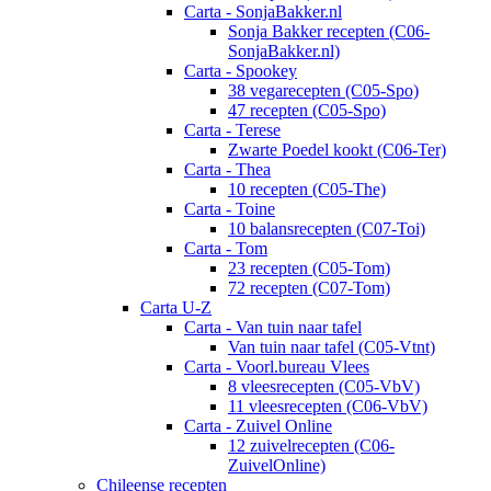
Carta - SonjaBakker.nl
Sonja Bakker recepten (C06-
SonjaBakker.nl)
Carta - Spookey
38 vegarecepten (C05-Spo)
47 recepten (C05-Spo)
Carta - Terese
Zwarte Poedel kookt (C06-Ter)
Carta - Thea
10 recepten (C05-The)
Carta - Toine
10 balansrecepten (C07-Toi)
Carta - Tom
23 recepten (C05-Tom)
72 recepten (C07-Tom)
Carta U-Z
Carta - Van tuin naar tafel
Van tuin naar tafel (C05-Vtnt)
Carta - Voorl.bureau Vlees
8 vleesrecepten (C05-VbV)
11 vleesrecepten (C06-VbV)
Carta - Zuivel Online
12 zuivelrecepten (C06-
ZuivelOnline)
Chileense recepten