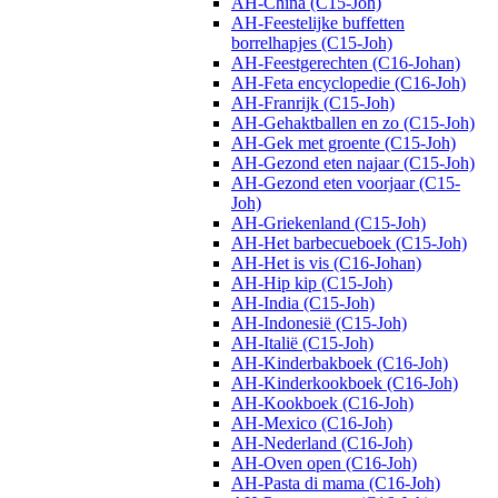
AH-China (C15-Joh)
AH-Feestelijke buffetten
borrelhapjes (C15-Joh)
AH-Feestgerechten (C16-Johan)
AH-Feta encyclopedie (C16-Joh)
AH-Franrijk (C15-Joh)
AH-Gehaktballen en zo (C15-Joh)
AH-Gek met groente (C15-Joh)
AH-Gezond eten najaar (C15-Joh)
AH-Gezond eten voorjaar (C15-
Joh)
AH-Griekenland (C15-Joh)
AH-Het barbecueboek (C15-Joh)
AH-Het is vis (C16-Johan)
AH-Hip kip (C15-Joh)
AH-India (C15-Joh)
AH-Indonesië (C15-Joh)
AH-Italië (C15-Joh)
AH-Kinderbakboek (C16-Joh)
AH-Kinderkookboek (C16-Joh)
AH-Kookboek (C16-Joh)
AH-Mexico (C16-Joh)
AH-Nederland (C16-Joh)
AH-Oven open (C16-Joh)
AH-Pasta di mama (C16-Joh)