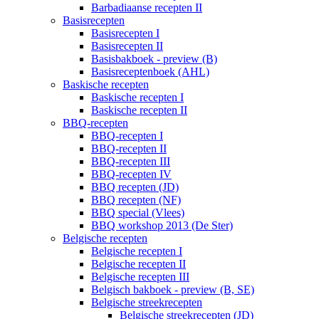
Barbadiaanse recepten II
Basisrecepten
Basisrecepten I
Basisrecepten II
Basisbakboek - preview (B)
Basisreceptenboek (AHL)
Baskische recepten
Baskische recepten I
Baskische recepten II
BBQ-recepten
BBQ-recepten I
BBQ-recepten II
BBQ-recepten III
BBQ-recepten IV
BBQ recepten (JD)
BBQ recepten (NF)
BBQ special (Vlees)
BBQ workshop 2013 (De Ster)
Belgische recepten
Belgische recepten I
Belgische recepten II
Belgische recepten III
Belgisch bakboek - preview (B, SE)
Belgische streekrecepten
Belgische streekrecepten (JD)