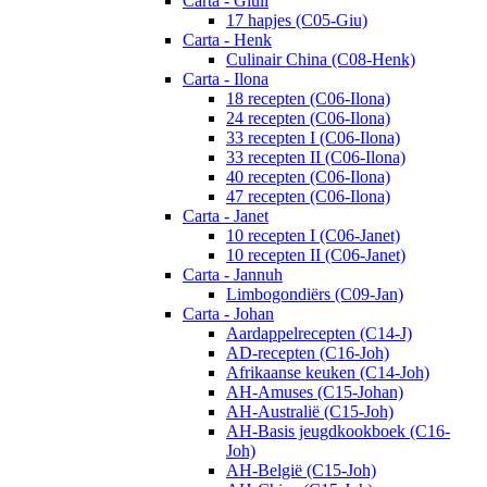
Carta - Giuli
17 hapjes (C05-Giu)
Carta - Henk
Culinair China (C08-Henk)
Carta - Ilona
18 recepten (C06-Ilona)
24 recepten (C06-Ilona)
33 recepten I (C06-Ilona)
33 recepten II (C06-Ilona)
40 recepten (C06-Ilona)
47 recepten (C06-Ilona)
Carta - Janet
10 recepten I (C06-Janet)
10 recepten II (C06-Janet)
Carta - Jannuh
Limbogondiërs (C09-Jan)
Carta - Johan
Aardappelrecepten (C14-J)
AD-recepten (C16-Joh)
Afrikaanse keuken (C14-Joh)
AH-Amuses (C15-Johan)
AH-Australië (C15-Joh)
AH-Basis jeugdkookboek (C16-
Joh)
AH-België (C15-Joh)