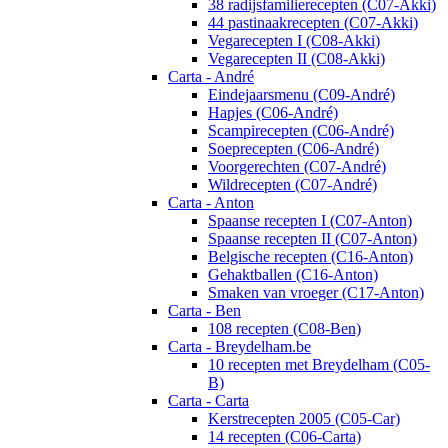
38 radijsfamilierecepten (C07-Akki)
44 pastinaakrecepten (C07-Akki)
Vegarecepten I (C08-Akki)
Vegarecepten II (C08-Akki)
Carta - André
Eindejaarsmenu (C09-André)
Hapjes (C06-André)
Scampirecepten (C06-André)
Soeprecepten (C06-André)
Voorgerechten (C07-André)
Wildrecepten (C07-André)
Carta - Anton
Spaanse recepten I (C07-Anton)
Spaanse recepten II (C07-Anton)
Belgische recepten (C16-Anton)
Gehaktballen (C16-Anton)
Smaken van vroeger (C17-Anton)
Carta - Ben
108 recepten (C08-Ben)
Carta - Breydelham.be
10 recepten met Breydelham (C05-
B)
Carta - Carta
Kerstrecepten 2005 (C05-Car)
14 recepten (C06-Carta)