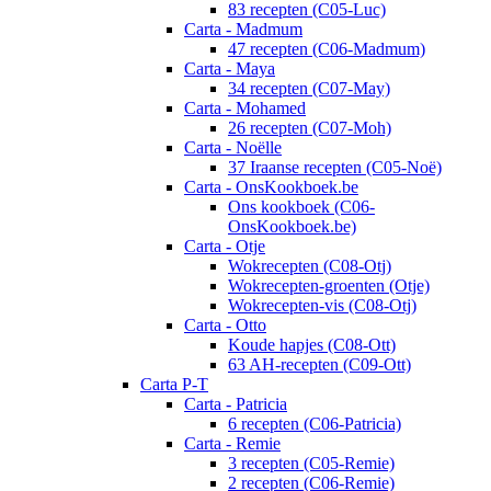
83 recepten (C05-Luc)
Carta - Madmum
47 recepten (C06-Madmum)
Carta - Maya
34 recepten (C07-May)
Carta - Mohamed
26 recepten (C07-Moh)
Carta - Noëlle
37 Iraanse recepten (C05-Noë)
Carta - OnsKookboek.be
Ons kookboek (C06-
OnsKookboek.be)
Carta - Otje
Wokrecepten (C08-Otj)
Wokrecepten-groenten (Otje)
Wokrecepten-vis (C08-Otj)
Carta - Otto
Koude hapjes (C08-Ott)
63 AH-recepten (C09-Ott)
Carta P-T
Carta - Patricia
6 recepten (C06-Patricia)
Carta - Remie
3 recepten (C05-Remie)
2 recepten (C06-Remie)