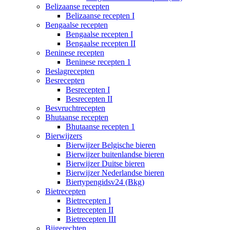
Belizaanse recepten
Belizaanse recepten I
Bengaalse recepten
Bengaalse recepten I
Bengaalse recepten II
Beninese recepten
Beninese recepten 1
Beslagrecepten
Besrecepten
Besrecepten I
Besrecepten II
Besvruchtrecepten
Bhutaanse recepten
Bhutaanse recepten 1
Bierwijzers
Bierwijzer Belgische bieren
Bierwijzer buitenlandse bieren
Bierwijzer Duitse bieren
Bierwijzer Nederlandse bieren
Biertypengidsv24 (Bkg)
Bietrecepten
Bietrecepten I
Bietrecepten II
Bietrecepten III
Bijgerechten