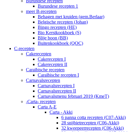
Burundese recepten
Burundese recepten 1
meer B-recepten
Behagen met kruiden (gem.Berlaar)
Belgische recepten (Johan)
Bingo recepten (HE)
Bio Kerstkookboek (S)
Blije boon (BB)
Buitenkookboek (QOC)
C-recepten
Cakerecepten
Cakerecepten I
Cakerecepten II
Caraïbische recepten
Caraïbische recepten I
Carnavalsrecepten
Carnavalsrecepten I
Carnavalsrecepten II
Carnavalsmenu februari 2019 (KmeT)
-Carta- recepten
Carta A-E
Carta - Akki
6 panna cotta recepten (C07-Akki)
28 snijbietrecepten (C06-Akki)
32 kweepeerrecepten (C06-Akki)