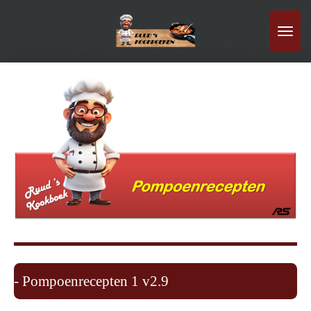
Ga
direct
naar
de
hoofdinhoud
- Pompoenrecepten 1 v2.9