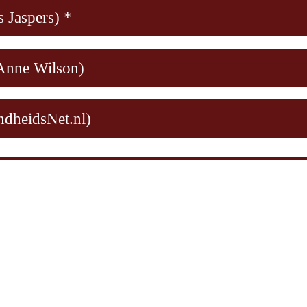
s Jaspers
) *
(Anne Wilson)
ndheidsNet.nl)