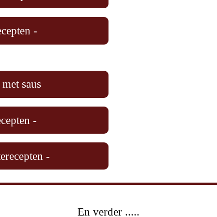
ecepten -
 met saus
ecepten -
terecepten -
En verder .....