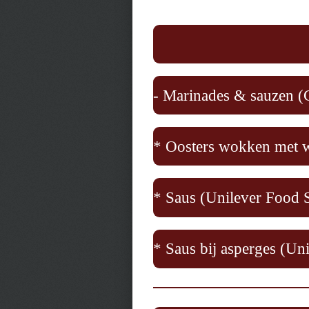
- Marinades & sauzen (
* Oosters wokken met 
* Saus (Unilever Food S
* Saus bij asperges (Un