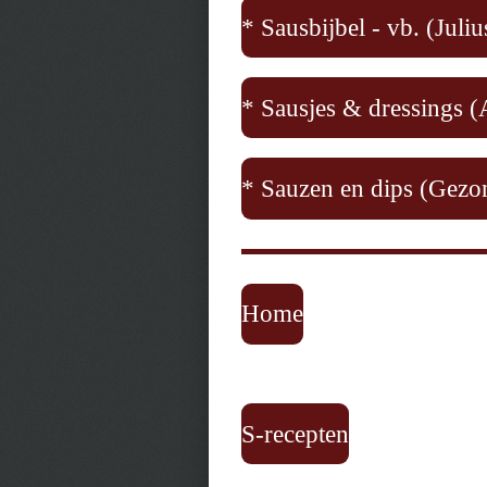
* Sausbijbel - vb. (
Juliu
* Sausjes & dressings 
* Sauzen en dips (Gezo
Home
S-recepten