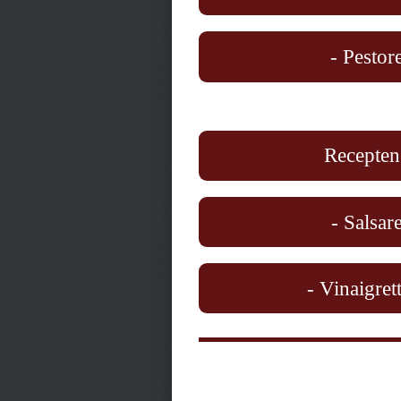
- Pestor
Recepten
- Salsar
- Vinaigret