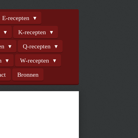
E-recepten
n
K-recepten
ten
Q-recepten
en
W-recepten
act
Bronnen