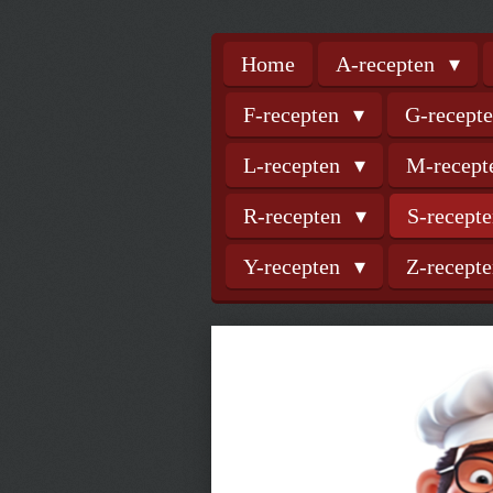
Home
A-recepten
F-recepten
G-recept
L-recepten
M-recep
R-recepten
S-recept
Y-recepten
Z-recept