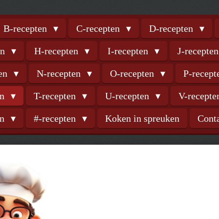
B-recepten
C-recepten
D-recepten
en
H-recepten
I-recepten
J-recepte
ten
N-recepten
O-recepten
P-recep
en
T-recepten
U-recepten
V-recept
en
#-recepten
Koken in spreuken
Cont