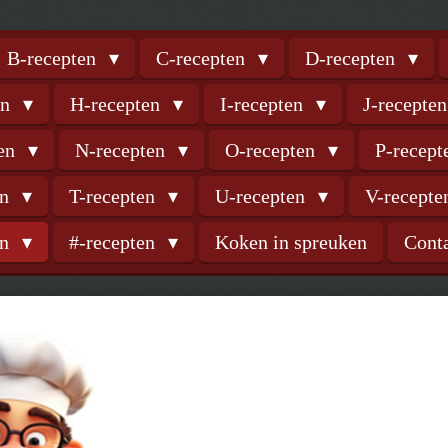
B-recepten
C-recepten
D-recepten
en
H-recepten
I-recepten
J-recepte
ten
N-recepten
O-recepten
P-recep
en
T-recepten
U-recepten
V-recept
en
#-recepten
Koken in spreuken
Cont