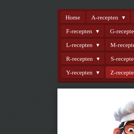
Home
A-recepten
F-recepten
G-recept
L-recepten
M-recep
R-recepten
S-recept
Y-recepten
Z-recept