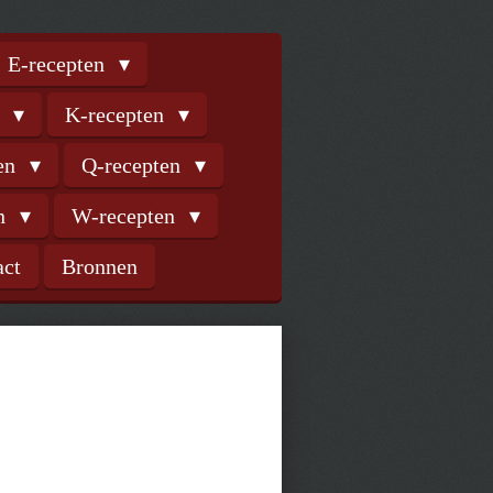
E-recepten
n
K-recepten
ten
Q-recepten
en
W-recepten
act
Bronnen