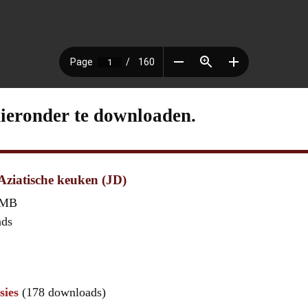
hieronder te downloaden.
Aziatische keuken (JD)
 MB
ads
sies
(178 downloads)