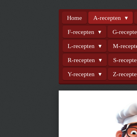
Home
A-recepten
F-recepten
G-recept
L-recepten
M-recep
R-recepten
S-recept
Y-recepten
Z-recept