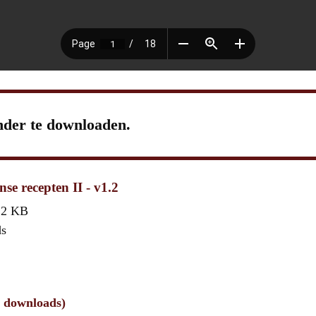
nder te downloaden.
se recepten II - v1.2
,2 KB
ds
5 downloads)