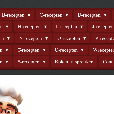
B-recepten
C-recepten
D-recepten
en
H-recepten
I-recepten
J-recepte
ten
N-recepten
O-recepten
P-recep
en
T-recepten
U-recepten
V-recept
en
#-recepten
Koken in spreuken
Cont