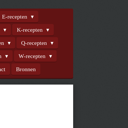
E-recepten
n
K-recepten
ten
Q-recepten
en
W-recepten
act
Bronnen