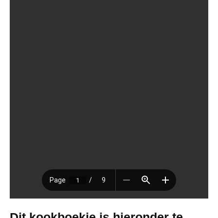
Dit kookboekje is hieronder te