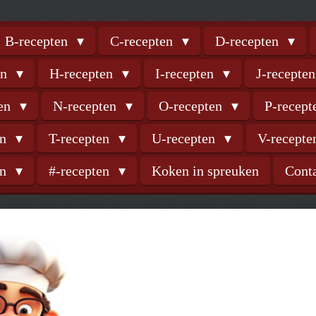
B-recepten
C-recepten
D-recepten
en
H-recepten
I-recepten
J-recepte
ten
N-recepten
O-recepten
P-recep
en
T-recepten
U-recepten
V-recept
en
#-recepten
Koken in spreuken
Cont