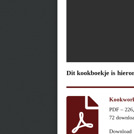
Dit kookboekje is hiero
Kookwork
PDF – 226
72 downlo
Download