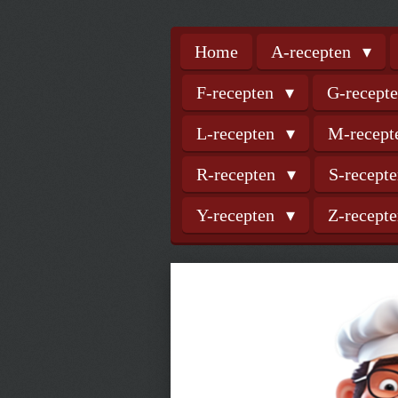
Home
A-recepten
F-recepten
G-recept
L-recepten
M-recep
R-recepten
S-recept
Y-recepten
Z-recept