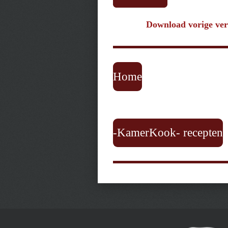
Download vorige ver
Home
-KamerKook- recepten