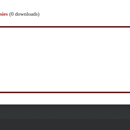
sies
(0 downloads)