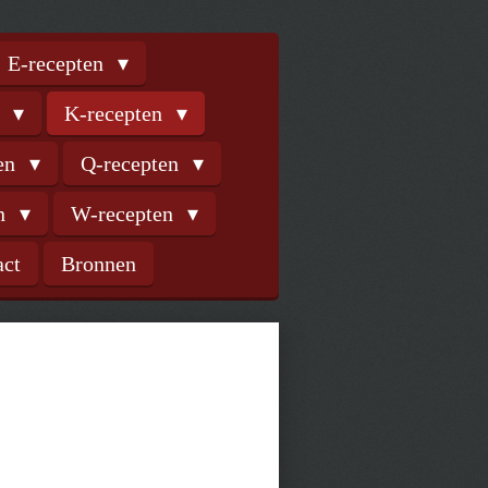
E-recepten
n
K-recepten
ten
Q-recepten
en
W-recepten
act
Bronnen