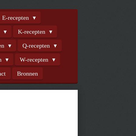
E-recepten
n
K-recepten
ten
Q-recepten
en
W-recepten
act
Bronnen