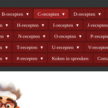
B-recepten
C-recepten
D-recepten
en
H-recepten
I-recepten
J-recepte
ten
N-recepten
O-recepten
P-recep
en
T-recepten
U-recepten
V-recept
en
#-recepten
Koken in spreuken
Cont