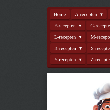
Home
A-recepten
F-recepten
G-recept
L-recepten
M-recep
R-recepten
S-recept
Y-recepten
Z-recept