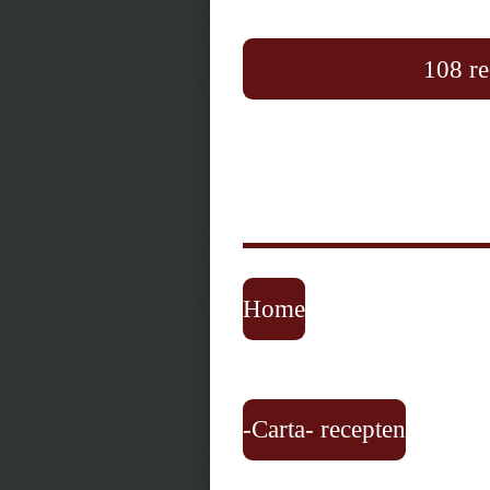
108 re
Home
-Carta- recepten