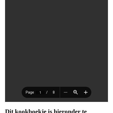
Dit kookboekje is hieronder te