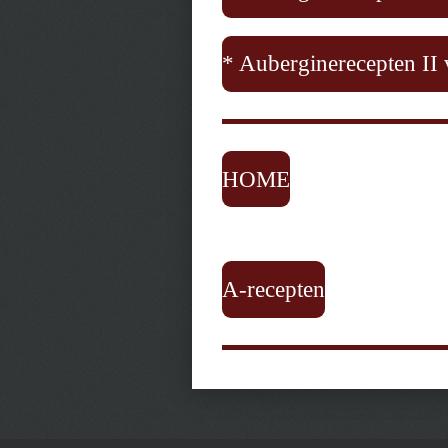
* Auberginerecepten II 
HOME
A-recepten