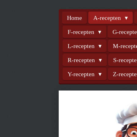
Home
A-recepten
F-recepten
G-recept
L-recepten
M-recep
R-recepten
S-recept
Y-recepten
Z-recept