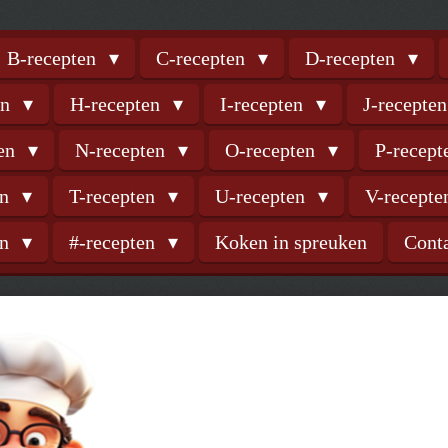
B-recepten
C-recepten
D-recepten
en
H-recepten
I-recepten
J-recepte
ten
N-recepten
O-recepten
P-recep
en
T-recepten
U-recepten
V-recept
en
#-recepten
Koken in spreuken
Cont