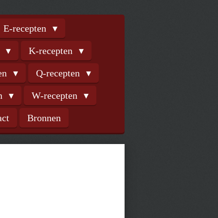
E-recepten
n
K-recepten
ten
Q-recepten
en
W-recepten
act
Bronnen