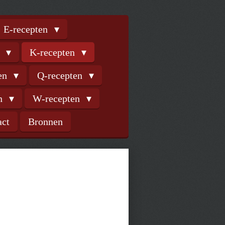
E-recepten
n
K-recepten
ten
Q-recepten
en
W-recepten
act
Bronnen