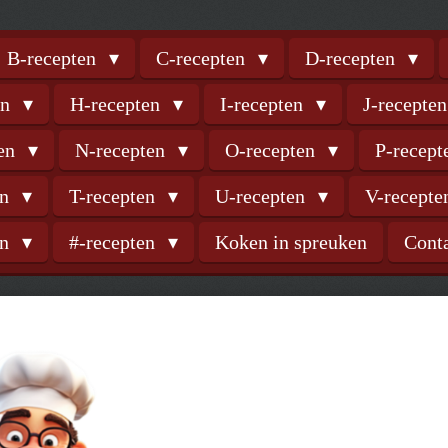
B-recepten
C-recepten
D-recepten
en
H-recepten
I-recepten
J-recepte
ten
N-recepten
O-recepten
P-recep
en
T-recepten
U-recepten
V-recept
en
#-recepten
Koken in spreuken
Cont