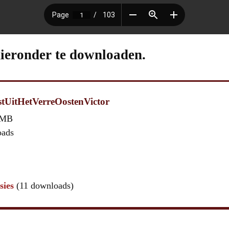
hieronder te downloaden.
tUitHetVerreOostenVictor
 MB
oads
sies
(11 downloads)