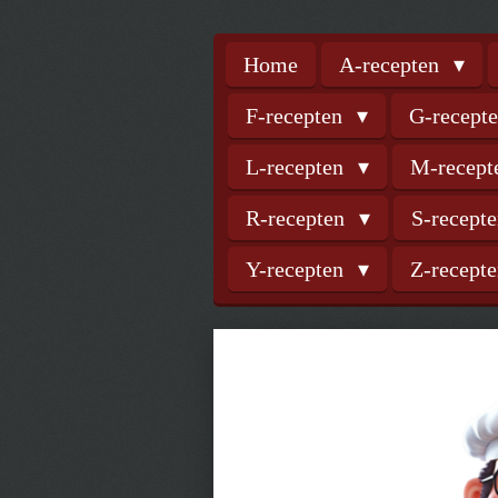
Home
A-recepten
F-recepten
G-recept
L-recepten
M-recep
R-recepten
S-recept
Y-recepten
Z-recept