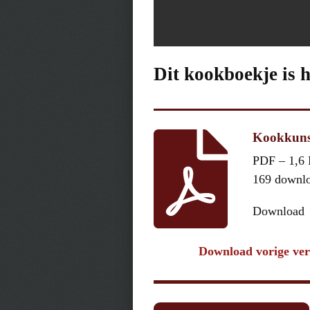
Dit kookboekje is 
Kookkuns
PDF – 1,6
169 downl
Download
Download vorige ver