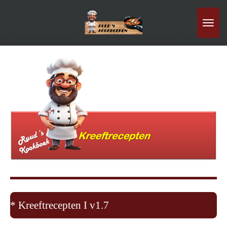
Ga
direct
naar
de
hoofdinhoud
* Kreeftrecepten I v1.7