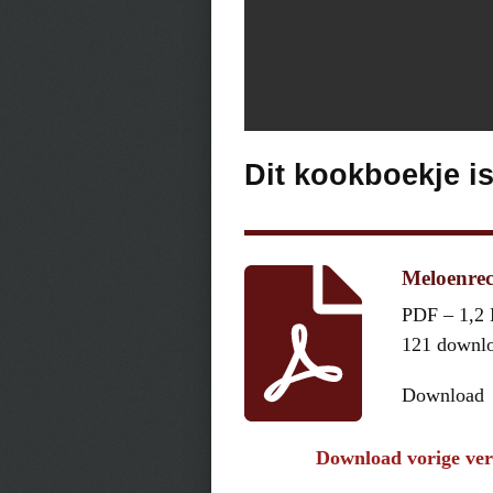
Dit kookboekje i
Meloenrec
PDF – 1,2
121 downl
Download
Download vorige ver