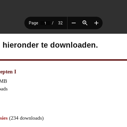
s hieronder te downloaden.
epten I
 MB
oads
sies
(234 downloads)