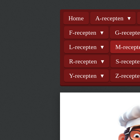
Home
A-recepten
F-recepten
G-recept
L-recepten
M-recep
R-recepten
S-recept
Y-recepten
Z-recept