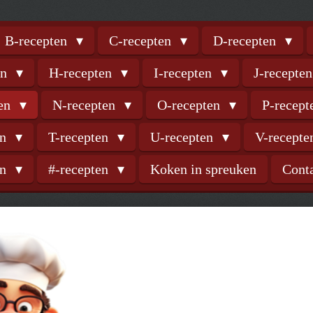
B-recepten
C-recepten
D-recepten
en
H-recepten
I-recepten
J-recepte
ten
N-recepten
O-recepten
P-recep
en
T-recepten
U-recepten
V-recept
en
#-recepten
Koken in spreuken
Cont