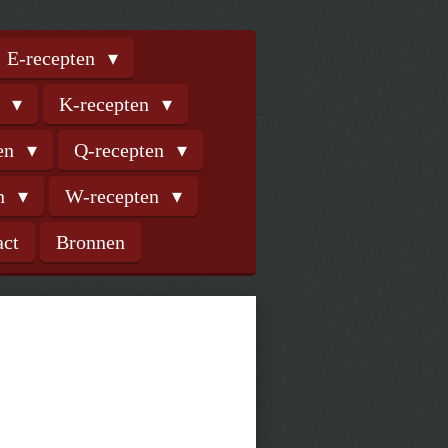
E-recepten
n
K-recepten
ten
Q-recepten
en
W-recepten
act
Bronnen