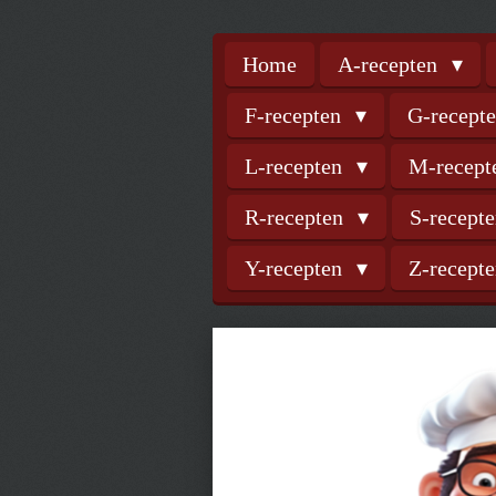
Home
A-recepten
F-recepten
G-recept
L-recepten
M-recep
R-recepten
S-recept
Y-recepten
Z-recept