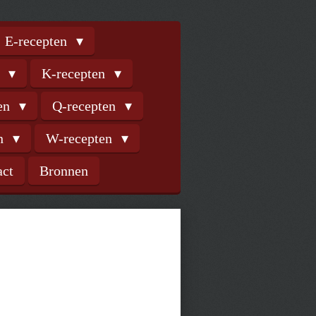
E-recepten
n
K-recepten
ten
Q-recepten
en
W-recepten
act
Bronnen