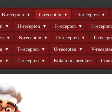
B-recepten
C-recepten
D-recepten
en
H-recepten
I-recepten
J-recepte
ten
N-recepten
O-recepten
P-recep
en
T-recepten
U-recepten
V-recept
en
#-recepten
Koken in spreuken
Cont