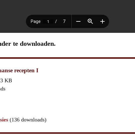
nder te downloaden.
aanse recepten I
,3 KB
ads
sies
(136 downloads)