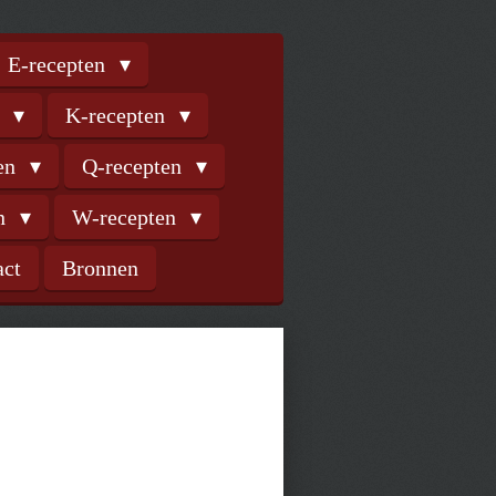
E-recepten
n
K-recepten
ten
Q-recepten
en
W-recepten
act
Bronnen