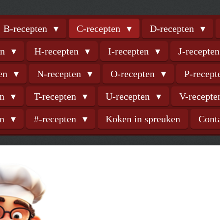
B-recepten
C-recepten
D-recepten
en
H-recepten
I-recepten
J-recepte
ten
N-recepten
O-recepten
P-recep
en
T-recepten
U-recepten
V-recept
en
#-recepten
Koken in spreuken
Cont