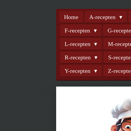
Home
A-recepten
F-recepten
G-recept
L-recepten
M-recep
R-recepten
S-recept
Y-recepten
Z-recept