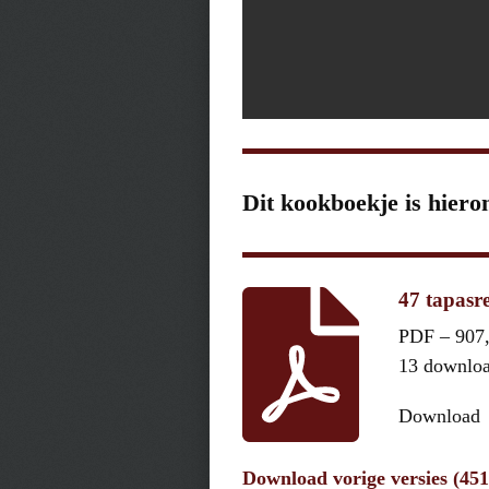
Dit kookboekje is hiero
47 tapasr
PDF – 907
13 downlo
Download
Download vorige versies (45