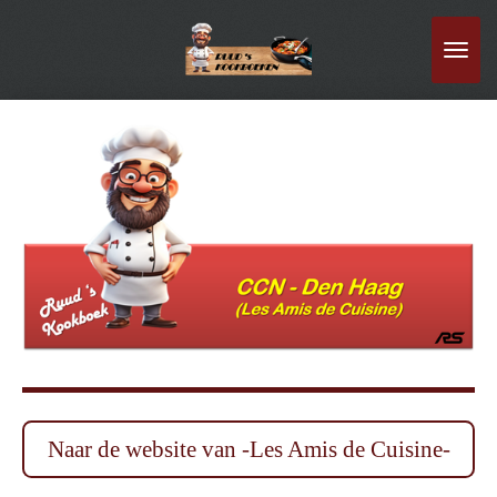
Ga
direct
naar
de
hoofdinhoud
Naar de website van -Les Amis de Cuisine-