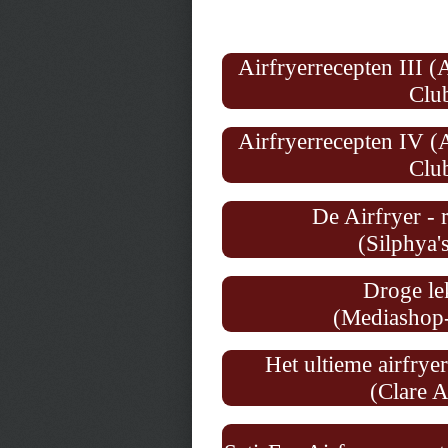
Airfryerrecepten III (
Club
Airfryerrecepten IV (
Club
De Airfryer - 
(
Silphya'
Droge le
(Mediashop
Het ultieme airfry
(Clare 