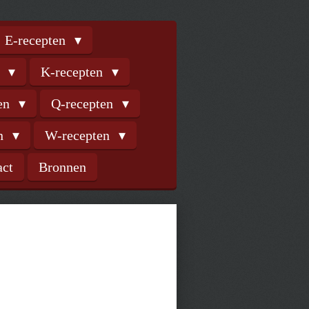
E-recepten
n
K-recepten
ten
Q-recepten
en
W-recepten
act
Bronnen