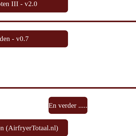
ten III - v2.0
jden - v0.7
En verder .....
n (AirfryerTotaal.nl)