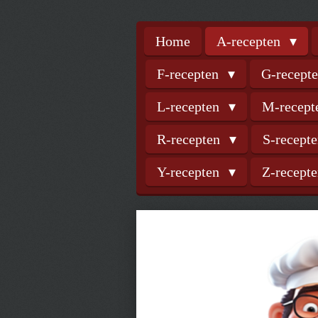
Home
A-recepten
F-recepten
G-recept
L-recepten
M-recep
R-recepten
S-recept
Y-recepten
Z-recept