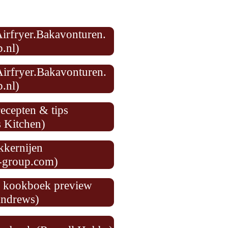
Airfryer.Bakavonturen.
.nl)
Airfryer.Bakavonturen.
.nl)
recepten & tips
s Kitchen
)
kkernijen
-group.com)
er kookboek preview
Andrews)