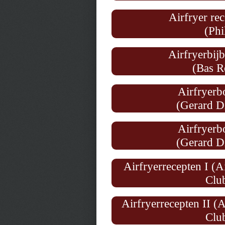
Airfryer re
(Phi
Airfryerbijb
(Bas R
Airfryerb
(Gerard
D
Airfryerb
(Gerard D
Airfryerrecepten I (A
Club
Airfryerrecepten II (
Club