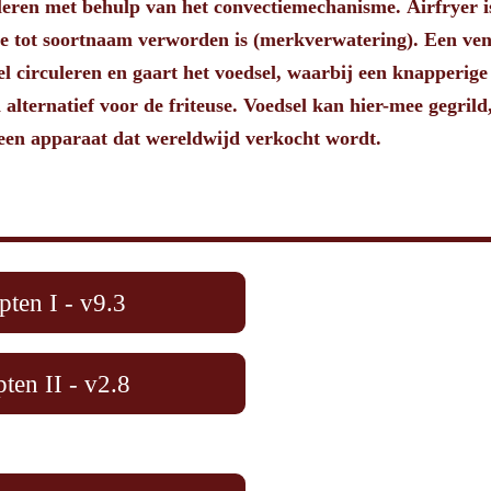
culeren met behulp van het convectiemechanisme. Airfryer i
e tot soortnaam verworden is (merkverwatering).
Een vent
l circuleren en gaart het voedsel, waarbij een knapperige 
n alternatief voor de friteuse. Voedsel kan hier-mee gegril
 een apparaat dat wereldwijd verkocht wordt.
pten I - v9.3
ten II - v2.8