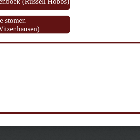
tenboek (Russell Hobbs)
te stomen
Witzenhausen)