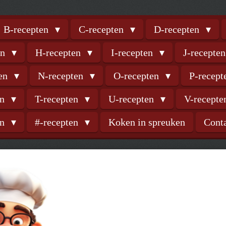
B-recepten
C-recepten
D-recepten
en
H-recepten
I-recepten
J-recepte
ten
N-recepten
O-recepten
P-recep
en
T-recepten
U-recepten
V-recept
en
#-recepten
Koken in spreuken
Cont