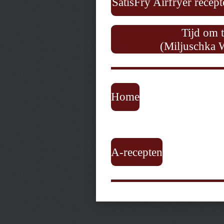
SatisFry Airfryer recep
Tijd om 
(Miljuschka 
Home
A-recepten