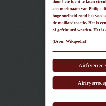
door hete lucht te laten cir
een merknaam van Philips di
hoge snelheid rond het voedse
de maillardreactie. Het is ee
of gefrituurd worden. Het is
(Bron: Wikipedia)
Airfryerrece
Airfryerrecep