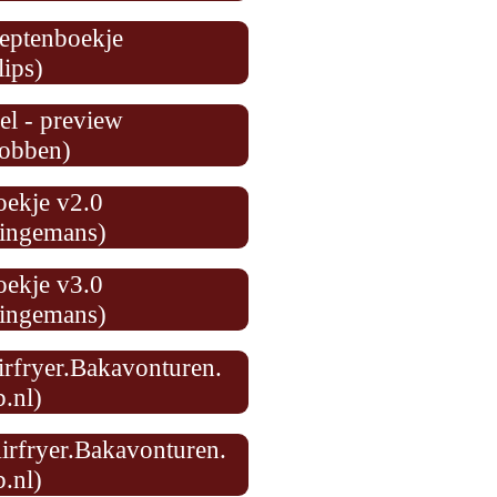
ceptenboekje
lips)
el - preview
obben)
oekje v2.0
ingemans
)
oekje v3.0
ingemans)
irfryer.Bakavonturen.
.nl)
Airfryer.Bakavonturen.
.nl)