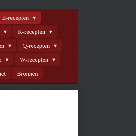
E-recepten
n
K-recepten
ten
Q-recepten
en
W-recepten
act
Bronnen