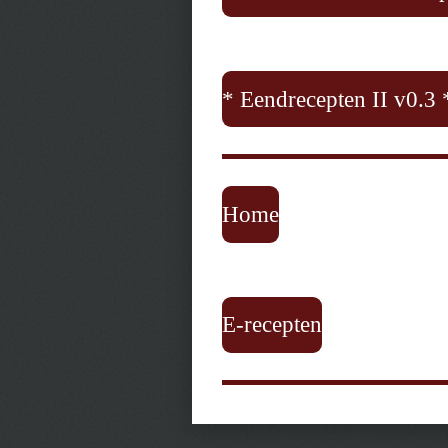
* Eendrecepten II v0.3 
Home
E-recepten