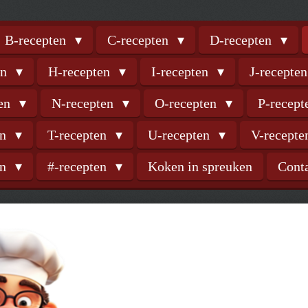
B-recepten
C-recepten
D-recepten
en
H-recepten
I-recepten
J-recepte
ten
N-recepten
O-recepten
P-recep
en
T-recepten
U-recepten
V-recept
en
#-recepten
Koken in spreuken
Cont