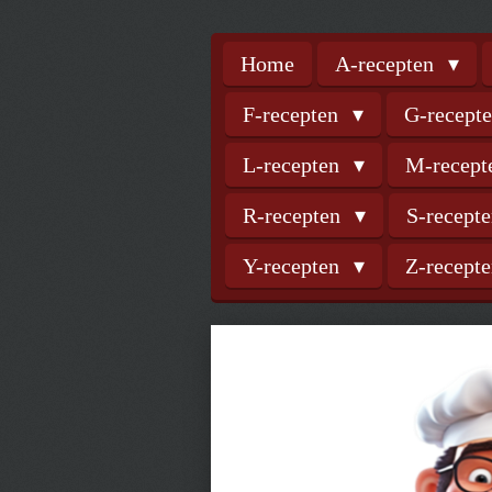
Home
A-recepten
F-recepten
G-recept
L-recepten
M-recep
R-recepten
S-recept
Y-recepten
Z-recept