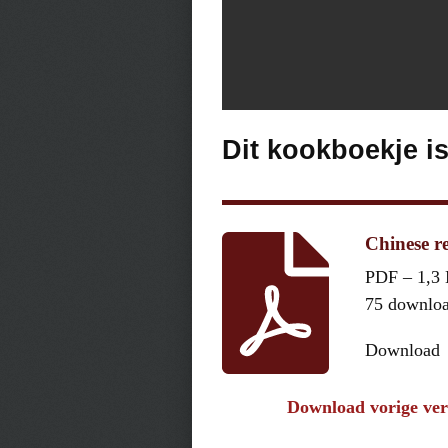
Dit kookboekje i
Chinese re
PDF – 1,3
75 downlo
Download
Download vorige ver