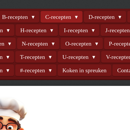
B-recepten
C-recepten
D-recepten
en
H-recepten
I-recepten
J-recepte
ten
N-recepten
O-recepten
P-recep
en
T-recepten
U-recepten
V-recept
en
#-recepten
Koken in spreuken
Cont