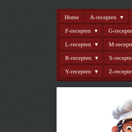
Home
A-recepten
F-recepten
G-recept
L-recepten
M-recep
R-recepten
S-recept
Y-recepten
Z-recept