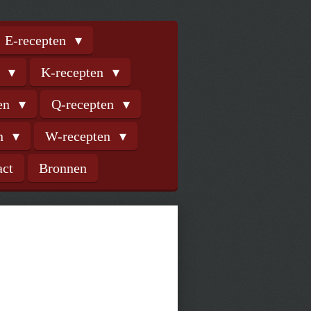
E-recepten
n
K-recepten
ten
Q-recepten
en
W-recepten
act
Bronnen