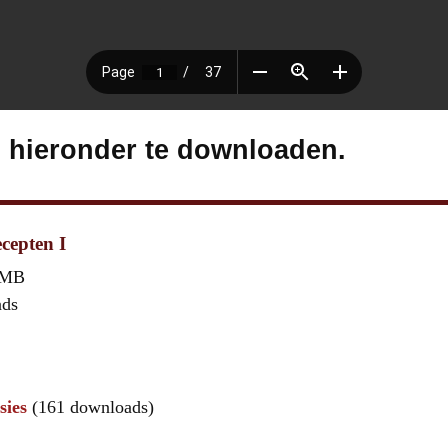
s hieronder te downloaden.
cepten I
 MB
ads
sies
(161 downloads)