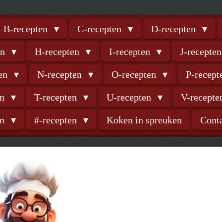
B-recepten
C-recepten
D-recepten
en
H-recepten
I-recepten
J-recepte
ten
N-recepten
O-recepten
P-recep
en
T-recepten
U-recepten
V-recept
en
#-recepten
Koken in spreuken
Cont