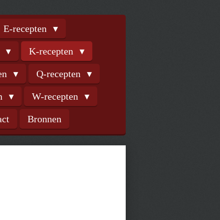
E-recepten
n
K-recepten
ten
Q-recepten
en
W-recepten
act
Bronnen