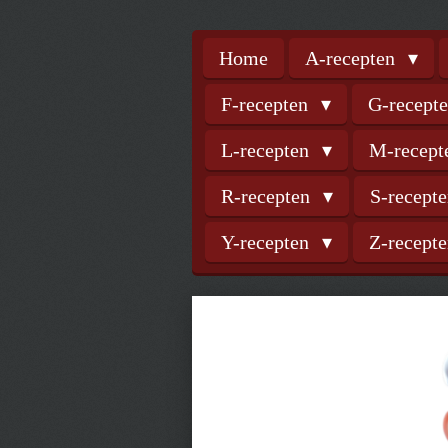
Home
A-recepten
F-recepten
G-recept
L-recepten
M-recep
R-recepten
S-recept
Y-recepten
Z-recept