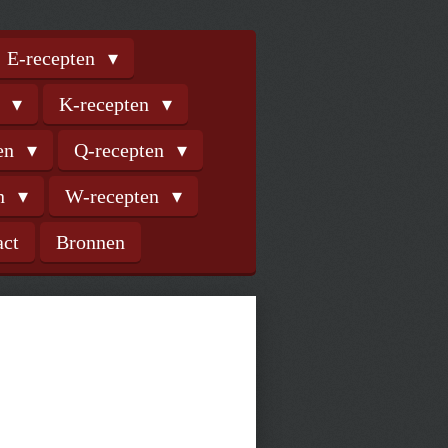
E-recepten
n
K-recepten
ten
Q-recepten
en
W-recepten
act
Bronnen