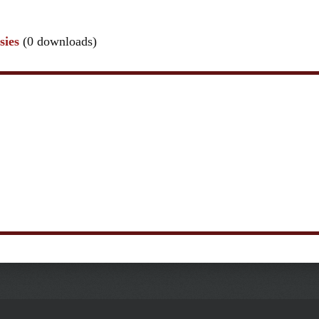
sies
(0 downloads)