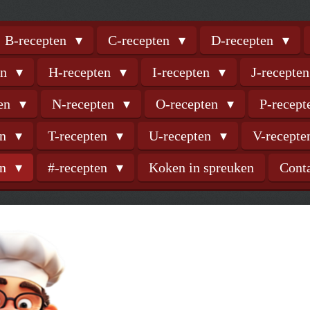
B-recepten
C-recepten
D-recepten
en
H-recepten
I-recepten
J-recepte
ten
N-recepten
O-recepten
P-recep
en
T-recepten
U-recepten
V-recept
en
#-recepten
Koken in spreuken
Cont