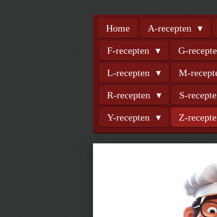
Home
A-recepten
F-recepten
G-recept
L-recepten
M-recep
R-recepten
S-recept
Y-recepten
Z-recept