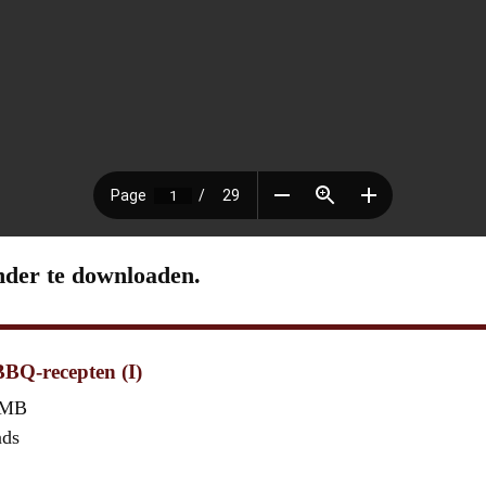
nder te downloaden.
BQ-recepten (I)
 MB
ads