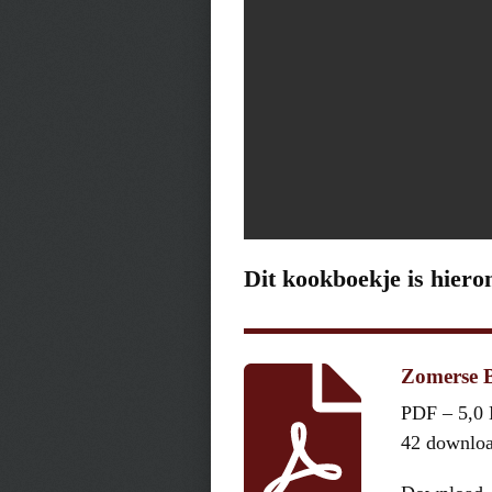
Dit kookboekje is hiero
Zomerse B
PDF – 5,0
42 downlo