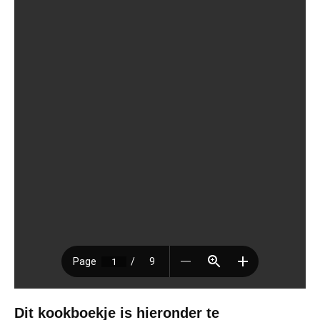
Dit kookboekje is hieronder te