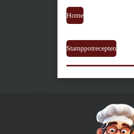
Home
Stamppotrecepten