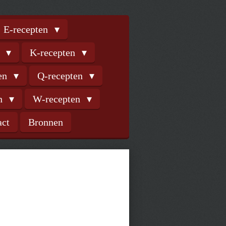
E-recepten
n
K-recepten
ten
Q-recepten
en
W-recepten
act
Bronnen