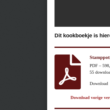
Dit kookboekje is hie
Stamppotr
PDF – 598
55 downlo
Download
Download vorige ver