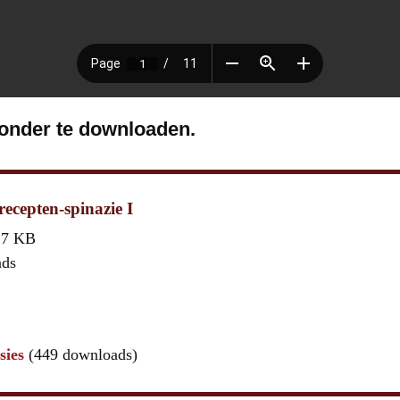
ronder te downloaden.
ecepten-spinazie I
,7 KB
ads
sies
(449 downloads)