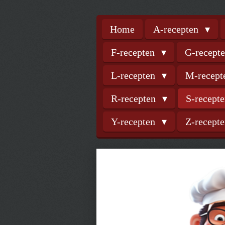
Home
A-recepten
F-recepten
G-recept
L-recepten
M-recep
R-recepten
S-recept
Y-recepten
Z-recept