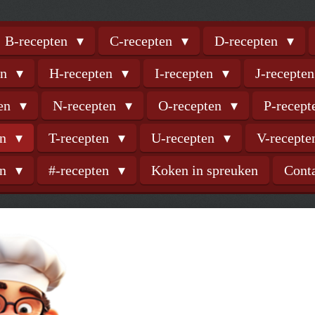
B-recepten
C-recepten
D-recepten
en
H-recepten
I-recepten
J-recepte
ten
N-recepten
O-recepten
P-recep
en
T-recepten
U-recepten
V-recept
en
#-recepten
Koken in spreuken
Cont