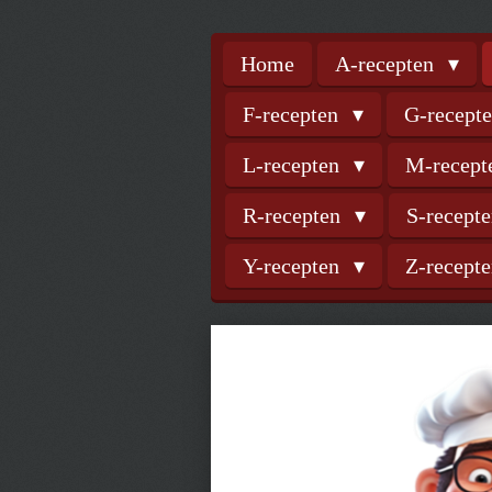
Home
A-recepten
F-recepten
G-recept
L-recepten
M-recep
R-recepten
S-recept
Y-recepten
Z-recept