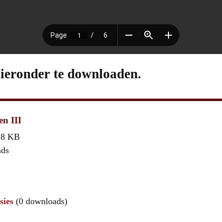
hieronder te downloaden.
en III
,8 KB
ads
sies
(0 downloads)