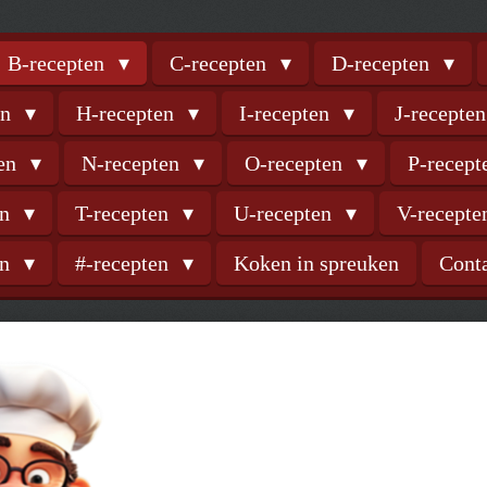
B-recepten
C-recepten
D-recepten
en
H-recepten
I-recepten
J-recepte
ten
N-recepten
O-recepten
P-recep
en
T-recepten
U-recepten
V-recept
en
#-recepten
Koken in spreuken
Cont