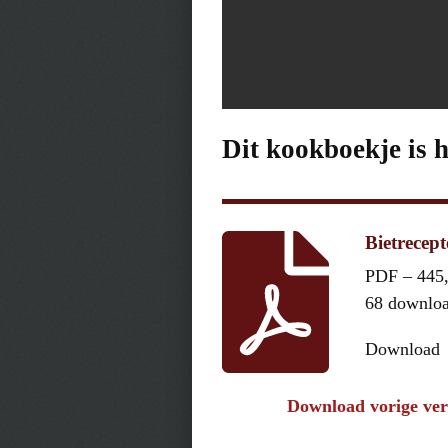
Dit kookboekje is 
Bietrecept
PDF – 445
68 downlo
Download
Download vorige ver