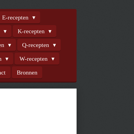
E-recepten
n
K-recepten
ten
Q-recepten
en
W-recepten
act
Bronnen