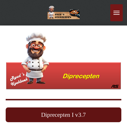
Ga
direct
naar
de
hoofdinhoud
Diprecepten I v3.7