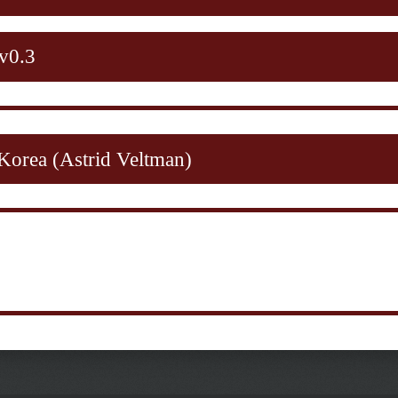
 v0.3
 Korea (Astrid Veltman)