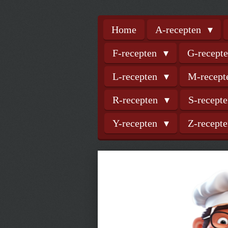
Home
A-recepten
F-recepten
G-recept
L-recepten
M-recep
R-recepten
S-recept
Y-recepten
Z-recept