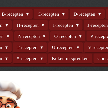
B-recepten
C-recepten
D-recepten
en
H-recepten
I-recepten
J-recepte
ten
N-recepten
O-recepten
P-recep
en
T-recepten
U-recepten
V-recept
en
#-recepten
Koken in spreuken
Cont