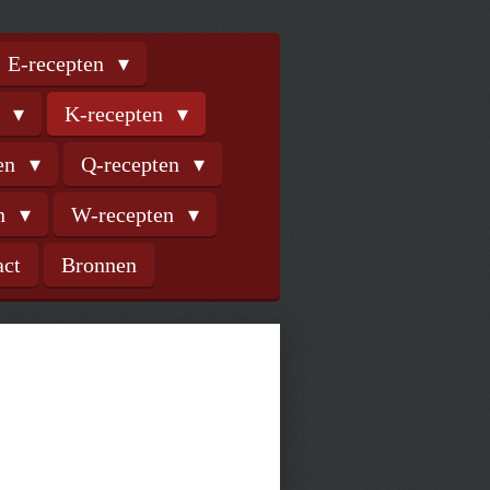
E-recepten
n
K-recepten
ten
Q-recepten
en
W-recepten
act
Bronnen