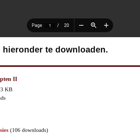
s hieronder te downloaden.
pten II
,3 KB
ads
sies
(106 downloads)