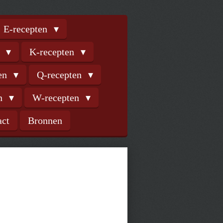
E-recepten
n
K-recepten
ten
Q-recepten
en
W-recepten
act
Bronnen