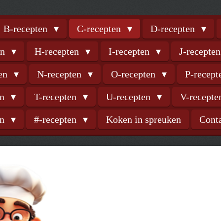
B-recepten
C-recepten
D-recepten
en
H-recepten
I-recepten
J-recepte
ten
N-recepten
O-recepten
P-recep
en
T-recepten
U-recepten
V-recept
en
#-recepten
Koken in spreuken
Cont