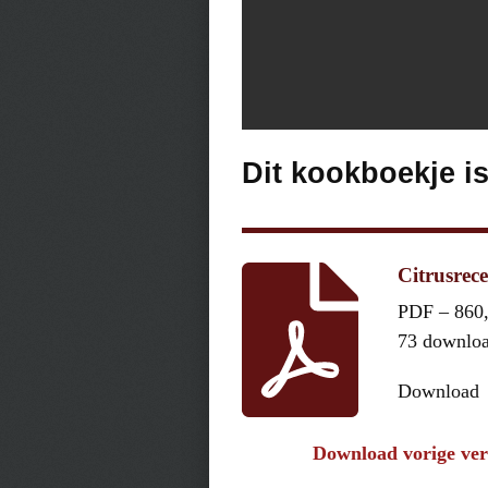
Dit kookboekje i
Citrusrece
PDF – 860
73 downlo
Download
Download vorige ver