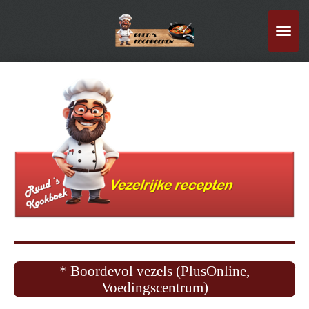
Ga
direct
naar
de
hoofdinhoud
* Boordevol vezels (PlusOnline,
Voedingscentrum)