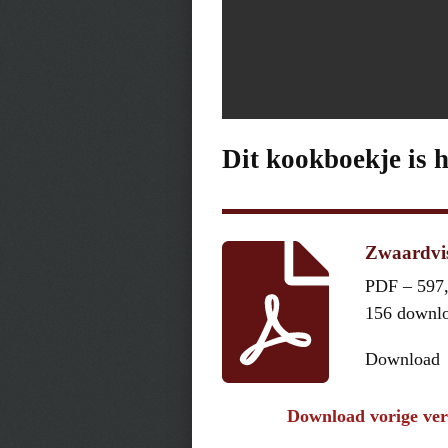
Dit kookboekje is 
Zwaardvis
PDF – 597
156 downl
Download
Download vorige ver