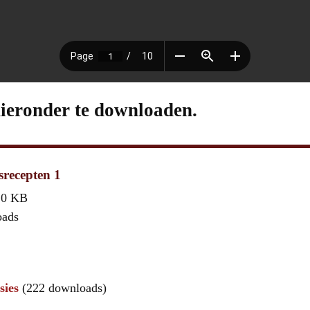
hieronder te downloaden.
recepten 1
,0 KB
oads
sies
(222 downloads)