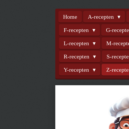
Home
A-recepten
F-recepten
G-recept
L-recepten
M-recep
R-recepten
S-recept
Y-recepten
Z-recept