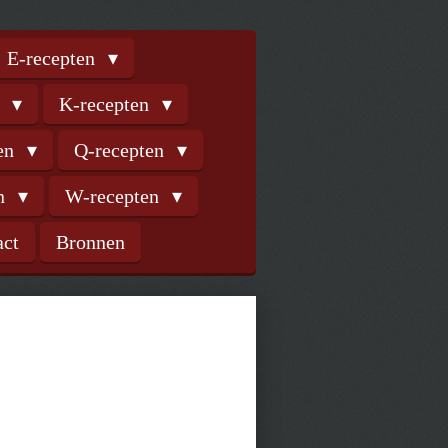
E-recepten
n
K-recepten
ten
Q-recepten
en
W-recepten
act
Bronnen