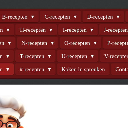
B-recepten
C-recepten
D-recepten
en
H-recepten
I-recepten
J-recepte
ten
N-recepten
O-recepten
P-recep
en
T-recepten
U-recepten
V-recept
en
#-recepten
Koken in spreuken
Cont