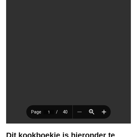
Dit kookboekje is hieronder te