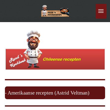
Ga
direct
naar
de
hoofdinhoud
- Amerikaanse recepten (Astrid Veltman)