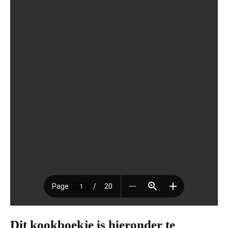
Dit kookboekje is hieronder te