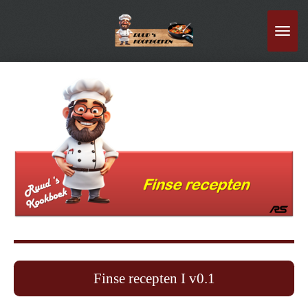
Ga
direct
naar
de
hoofdinhoud
Finse recepten I v0.1