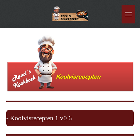
Ga
direct
naar
de
hoofdinhoud
- Koolvisrecepten 1 v0.6