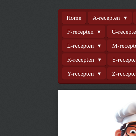
Home
A-recepten
F-recepten
G-recept
L-recepten
M-recep
R-recepten
S-recept
Y-recepten
Z-recept