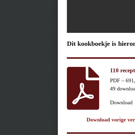
Dit kookboekje is hiero
110 recep
PDF – 691
49 downlo
Download
Download vorige ver