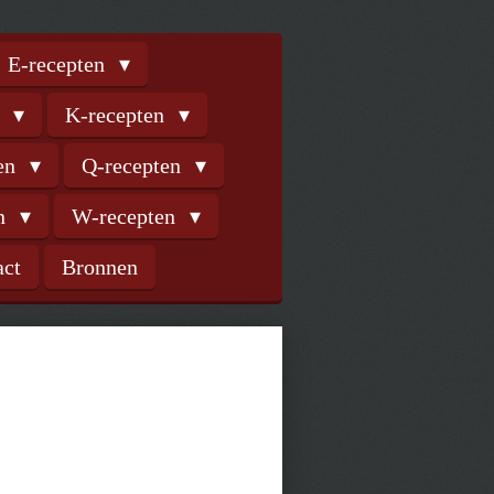
E-recepten
n
K-recepten
ten
Q-recepten
en
W-recepten
act
Bronnen