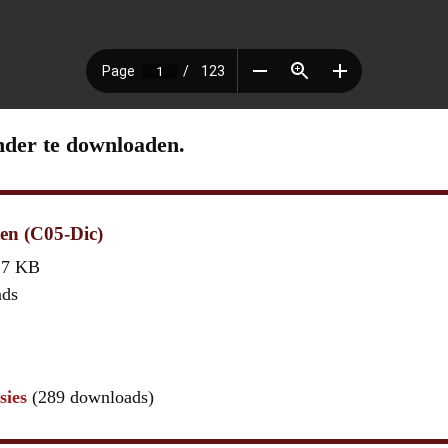
nder te downloaden.
ten (C05-Dic)
,7 KB
ads
sies
(289 downloads)