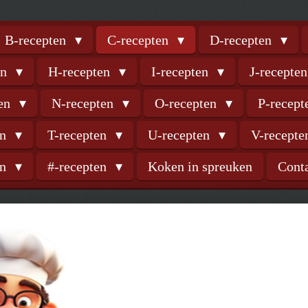
B-recepten
C-recepten
D-recepten
en
H-recepten
I-recepten
J-recepte
ten
N-recepten
O-recepten
P-recep
en
T-recepten
U-recepten
V-recept
en
#-recepten
Koken in spreuken
Cont