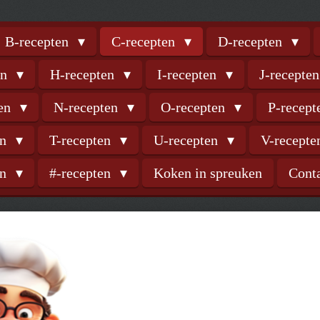
B-recepten
C-recepten
D-recepten
en
H-recepten
I-recepten
J-recepte
ten
N-recepten
O-recepten
P-recep
en
T-recepten
U-recepten
V-recept
en
#-recepten
Koken in spreuken
Cont