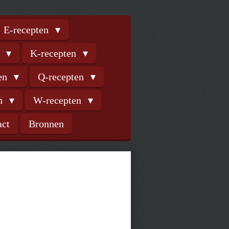
E-recepten
n
K-recepten
ten
Q-recepten
en
W-recepten
act
Bronnen