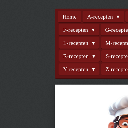
Home
A-recepten
F-recepten
G-recept
L-recepten
M-recep
R-recepten
S-recept
Y-recepten
Z-recept