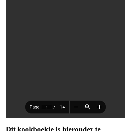
Dit kookboekje is hieronder te